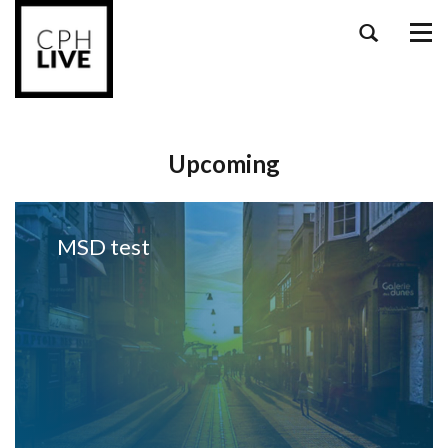
Tog
navi
Upcoming
MSD test