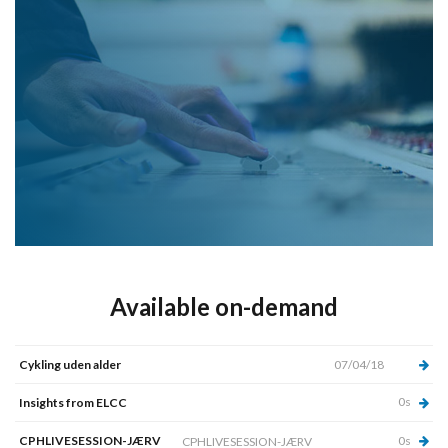
Available on-demand
Cykling uden alder
07/04/18
0s
Insights from ELCC
CPHLIVESESSION-JÆRV
0s
CPHLIVESESSION-JÆRV